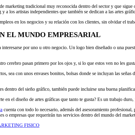
e marketing tradicional muy reconocida dentro del sector y que sigue of
 y a los artistas independientes que también se dedican a las artes gráfi
empleos en los negocios y su relación con los clientes, sin olvidar el tr
EN EL MUNDO EMPRESARIAL
a interesarse por uno u otro negocio. Un logo bien diseñado o una puest
stro cerebro pasan primero por los ojos y, si lo que estos ven no les gus
os, sea con unos envases bonitos, bolsas donde se incluyan las señas de 
s dentro del sieño gráfico, también puede incluirse una buena planificac
te en el diseño de artes gráficas que tanto te gusta? Es un trabajo duro,
va
cuenta con todo lo necesario, además del asesoramiento profesional, p
nales o empresas que requerirán tus servicios dentro del mundo del marke
RKETING FISICO