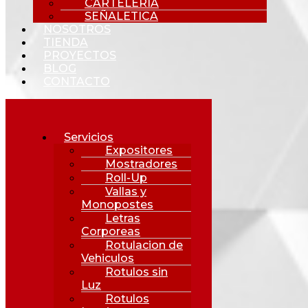
CARTELERIA
SEÑALETICA
NOSOTROS
TIENDA
PROYECTOS
BLOG
CONTACTO
Servicios
Expositores
Mostradores
Roll-Up
Vallas y
Monopostes
Letras
Corporeas
Rotulacion de
Vehiculos
Rotulos sin
Luz
Rotulos