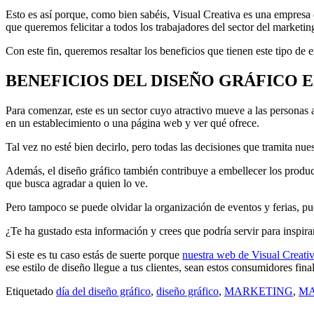
Esto es así porque, como bien sabéis, Visual Creativa es una empresa d
que queremos felicitar a todos los trabajadores del sector del marketing
Con este fin, queremos resaltar los beneficios que tienen este tipo de 
BENEFICIOS DEL DISEÑO GRÁFICO 
Para comenzar, este es un sector cuyo atractivo mueve a las personas 
en un establecimiento o una página web y ver qué ofrece.
Tal vez no esté bien decirlo, pero todas las decisiones que tramita nue
Además, el diseño gráfico también contribuye a embellecer los product
que busca agradar a quien lo ve.
Pero tampoco se puede olvidar la organización de eventos y ferias, pue
¿Te ha gustado esta información y crees que podría servir para inspirar
Si este es tu caso estás de suerte porque
nuestra web de Visual Creati
ese estilo de diseño llegue a tus clientes, sean estos consumidores fi
Etiquetado
día del diseño gráfico
,
diseño gráfico
,
MARKETING
,
MA