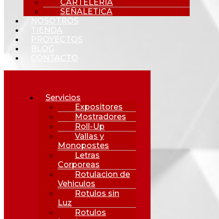
CARTELERIA
SEÑALETICA
NOSOTROS
TIENDA
PROYECTOS
BLOG
CONTACTO
Servicios
Expositores
Mostradores
Roll-Up
Vallas y
Monopostes
Letras
Corporeas
Rotulacion de
Vehiculos
Rotulos sin
Luz
Rotulos