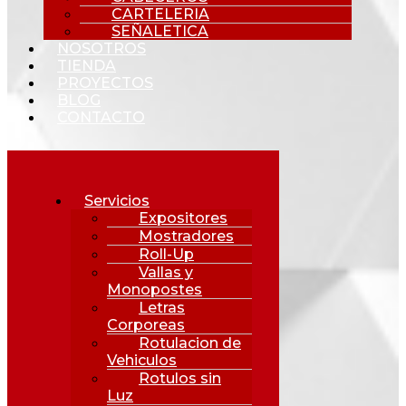
CARTELERIA
SEÑALETICA
NOSOTROS
TIENDA
PROYECTOS
BLOG
CONTACTO
Servicios
Expositores
Mostradores
Roll-Up
Vallas y
Monopostes
Letras
Corporeas
Rotulacion de
Vehiculos
Rotulos sin
Luz