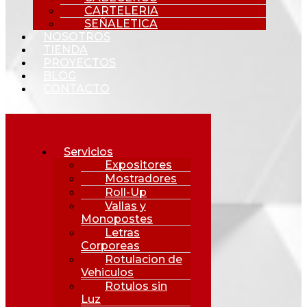
CARTELERIA
SEÑALETICA
NOSOTROS
TIENDA
PROYECTOS
BLOG
CONTACTO
Servicios
Expositores
Mostradores
Roll-Up
Vallas y
Monopostes
Letras
Corporeas
Rotulacion de
Vehiculos
Rotulos sin
Luz