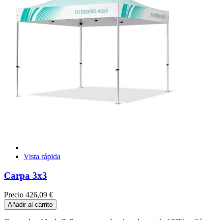
Vista rápida
Carpa 3x3
Precio
426,09 €
Añadir al carrito