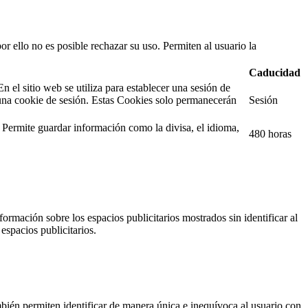
or ello no es posible rechazar su uso. Permiten al usuario la
Caducidad
el sitio web se utiliza para establecer una sesión de
una cookie de sesión. Estas Cookies solo permanecerán
Sesión
. Permite guardar información como la divisa, el idioma,
480 horas
ormación sobre los espacios publicitarios mostrados sin identificar al
espacios publicitarios.
ién permiten identificar de manera única e inequívoca al usuario con