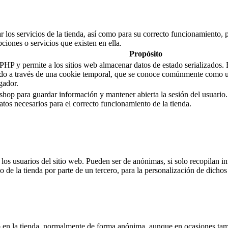
 los servicios de la tienda, así como para su correcto funcionamiento, p
pciones o servicios que existen en ella.
Propósito
 y permite a los sitios web almacenar datos de estado serializados. En 
stado a través de una cookie temporal, que se conoce comúnmente como 
gador.
shop para guardar información y mantener abierta la sesión del usuario
 datos necesarios para el correcto funcionamiento de la tienda.
s usuarios del sitio web. Pueden ser de anónimas, si solo recopilan inf
o de la tienda por parte de un tercero, para la personalización de dichos 
 en la tienda, normalmente de forma anónima, aunque en ocasiones tamb