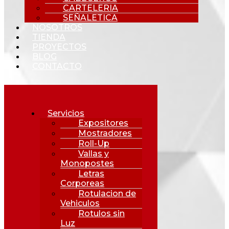
CARTELERIA
SEÑALETICA
NOSOTROS
TIENDA
PROYECTOS
BLOG
CONTACTO
Servicios
Expositores
Mostradores
Roll-Up
Vallas y
Monopostes
Letras
Corporeas
Rotulacion de
Vehiculos
Rotulos sin
Luz