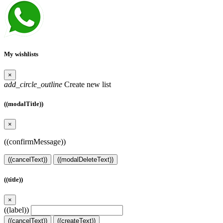
My wishlists
×
add_circle_outline
Create new list
((modalTitle))
×
((confirmMessage))
((cancelText))
((modalDeleteText))
((title))
×
((label))
((cancelText))
((createText))