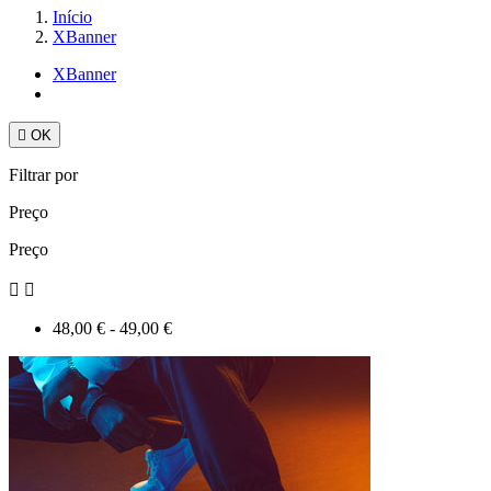
Início
XBanner
XBanner

OK
Filtrar por
Preço
Preço


48,00 € - 49,00 €