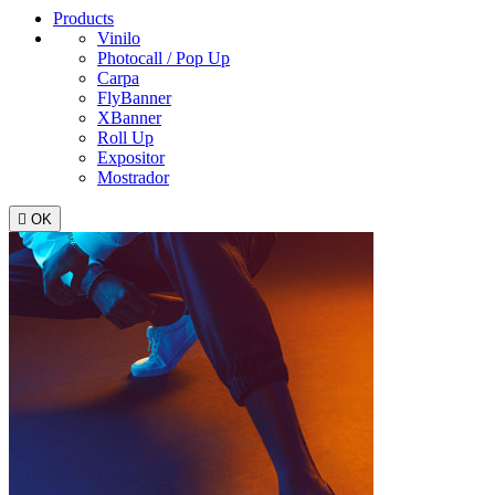
Products
Vinilo
Photocall / Pop Up
Carpa
FlyBanner
XBanner
Roll Up
Expositor
Mostrador

OK