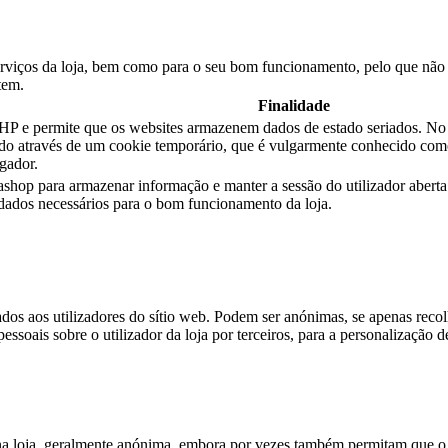
erviços da loja, bem como para o seu bom funcionamento, pelo que não é
tem.
Finalidade
e permite que os websites armazenem dados de estado seriados. No sí
stado através de um cookie temporário, que é vulgarmente conhecido co
gador.
tashop para armazenar informação e manter a sessão do utilizador aber
s dados necessários para o bom funcionamento da loja.
dos aos utilizadores do sítio web. Podem ser anónimas, se apenas reco
essoais sobre o utilizador da loja por terceiros, para a personalização d
a loja, geralmente anónima, embora por vezes também permitam que o ut