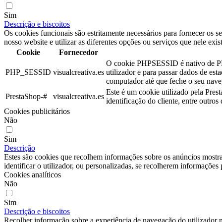
Sim
Descrição e biscoitos
Os cookies funcionais são estritamente necessários para fornecer os s
nosso website e utilizar as diferentes opções ou serviços que nele exis
Cookie
Fornecedor
O cookie PHPSESSID é nativo de PHP 
PHP_SESSID
visualcreativa.es
utilizador e para passar dados de e
computador até que feche o seu nave
Este é um cookie utilizado pela Pres
PrestaShop-#
visualcreativa.es
identificação do cliente, entre outro
Cookies publicitários
Não
Sim
Descrição
Estes são cookies que recolhem informações sobre os anúncios mostra
identificar o utilizador, ou personalizadas, se recolherem informações p
Cookies analíticos
Não
Sim
Descrição e biscoitos
Recolher informação sobre a experiência de navegação do utilizador n