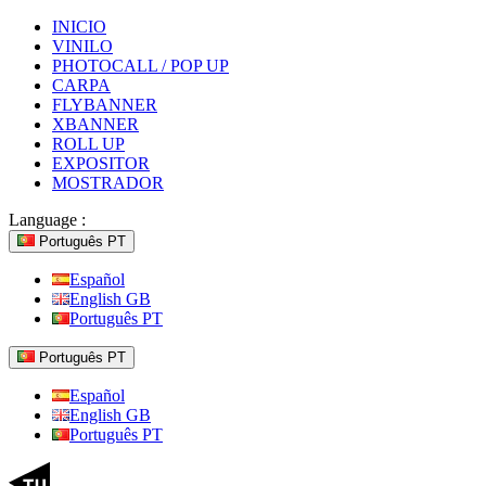
INICIO
VINILO
PHOTOCALL / POP UP
CARPA
FLYBANNER
XBANNER
ROLL UP
EXPOSITOR
MOSTRADOR
Language :
Português PT
Español
English GB
Português PT
Português PT
Español
English GB
Português PT