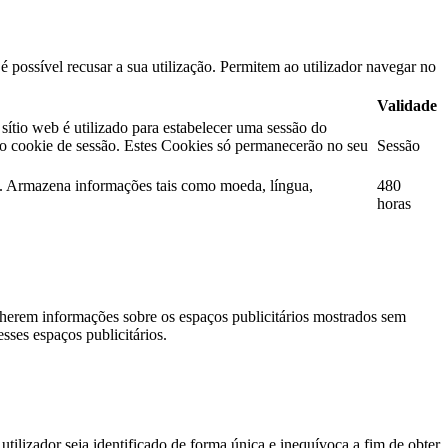
 possível recusar a sua utilização. Permitem ao utilizador navegar no
Validade
tio web é utilizado para estabelecer uma sessão do
mo cookie de sessão. Estes Cookies só permanecerão no seu
Sessão
ta. Armazena informações tais como moeda, língua,
480
horas
lherem informações sobre os espaços publicitários mostrados sem
esses espaços publicitários.
ilizador seja identificado de forma única e inequívoca a fim de obter