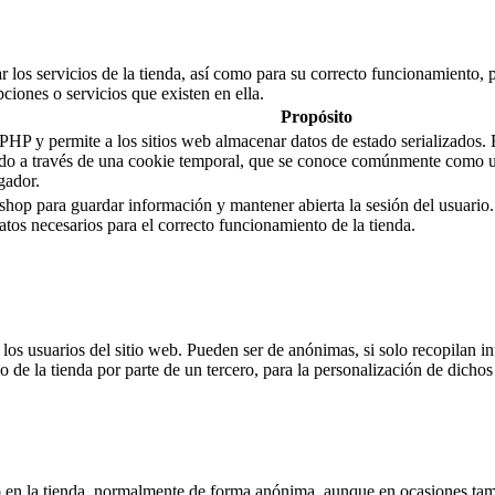
 los servicios de la tienda, así como para su correcto funcionamiento, p
pciones o servicios que existen en ella.
Propósito
 y permite a los sitios web almacenar datos de estado serializados. En 
stado a través de una cookie temporal, que se conoce comúnmente como 
gador.
shop para guardar información y mantener abierta la sesión del usuario
 datos necesarios para el correcto funcionamiento de la tienda.
s usuarios del sitio web. Pueden ser de anónimas, si solo recopilan inf
o de la tienda por parte de un tercero, para la personalización de dichos 
 en la tienda, normalmente de forma anónima, aunque en ocasiones tamb