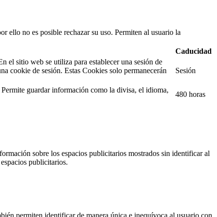
or ello no es posible rechazar su uso. Permiten al usuario la
Caducidad
el sitio web se utiliza para establecer una sesión de
una cookie de sesión. Estas Cookies solo permanecerán
Sesión
. Permite guardar información como la divisa, el idioma,
480 horas
ormación sobre los espacios publicitarios mostrados sin identificar al
espacios publicitarios.
ién permiten identificar de manera única e inequívoca al usuario con