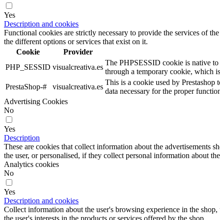
Yes
Description and cookies
Functional cookies are strictly necessary to provide the services of the
the different options or services that exist on it.
Cookie
Provider
The PHPSESSID cookie is native to PHP
PHP_SESSID
visualcreativa.es
through a temporary cookie, which i
This is a cookie used by Prestashop t
PrestaShop-#
visualcreativa.es
data necessary for the proper functio
Advertising Cookies
No
Yes
Description
These are cookies that collect information about the advertisements s
the user, or personalised, if they collect personal information about the
Analytics cookies
No
Yes
Description and cookies
Collect information about the user's browsing experience in the shop,
the user's interests in the products or services offered by the shop.