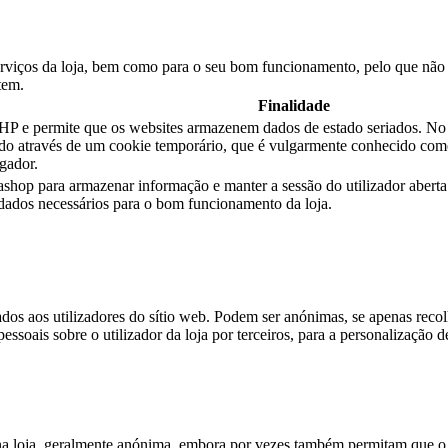
erviços da loja, bem como para o seu bom funcionamento, pelo que não é
tem.
Finalidade
e permite que os websites armazenem dados de estado seriados. No sí
stado através de um cookie temporário, que é vulgarmente conhecido co
gador.
tashop para armazenar informação e manter a sessão do utilizador aber
s dados necessários para o bom funcionamento da loja.
dos aos utilizadores do sítio web. Podem ser anónimas, se apenas reco
essoais sobre o utilizador da loja por terceiros, para a personalização d
a loja, geralmente anónima, embora por vezes também permitam que o ut