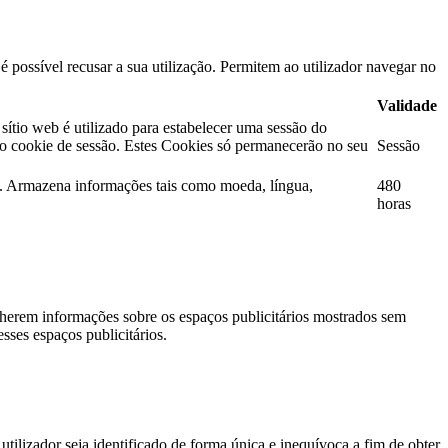
 possível recusar a sua utilização. Permitem ao utilizador navegar no
Validade
tio web é utilizado para estabelecer uma sessão do
mo cookie de sessão. Estes Cookies só permanecerão no seu
Sessão
ta. Armazena informações tais como moeda, língua,
480
horas
lherem informações sobre os espaços publicitários mostrados sem
esses espaços publicitários.
ilizador seja identificado de forma única e inequívoca a fim de obter