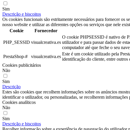
Sim
Descrição e biscoitos
Os cookies funcionais são estritamente necessários para fornecer os s
nosso website e utilizar as diferentes opções ou serviços que nele exis
Cookie
Fornecedor
O cookie PHPSESSID é nativo de PHP 
PHP_SESSID
visualcreativa.es
utilizador e para passar dados de e
computador até que feche o seu nave
Este é um cookie utilizado pela Pres
PrestaShop-#
visualcreativa.es
identificação do cliente, entre outro
Cookies publicitários
Não
Sim
Descrição
Estes são cookies que recolhem informações sobre os anúncios mostra
identificar o utilizador, ou personalizadas, se recolherem informações p
Cookies analíticos
Não
Sim
Descrição e biscoitos
Recolher informação sobre a experiência de navegação do utilizador n