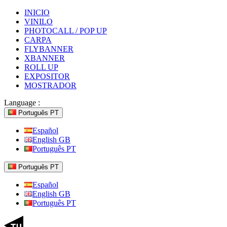
INICIO
VINILO
PHOTOCALL / POP UP
CARPA
FLYBANNER
XBANNER
ROLL UP
EXPOSITOR
MOSTRADOR
Language :
Português PT
Español
English GB
Português PT
Português PT
Español
English GB
Português PT