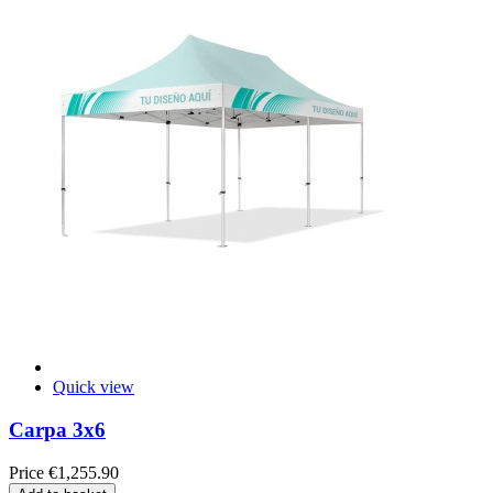
Quick view
Carpa 3x6
Price
€1,255.90